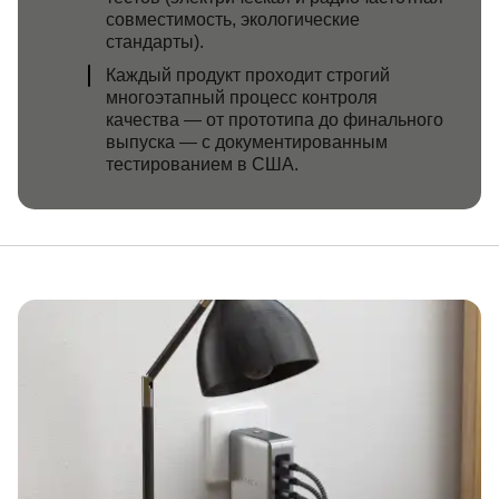
совместимость, экологические
стандарты).
Каждый продукт проходит строгий
многоэтапный процесс контроля
качества — от прототипа до финального
выпуска — с документированным
тестированием в США.