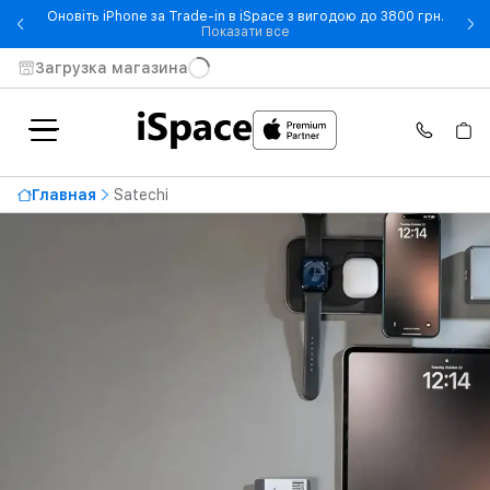
Оновіть iPhone за Trade-in в iSpace з вигодою до 3800 грн.
- Оновіть iPhone за Trade-in 
Показати все
Загрузка магазина
Главная
Satechi