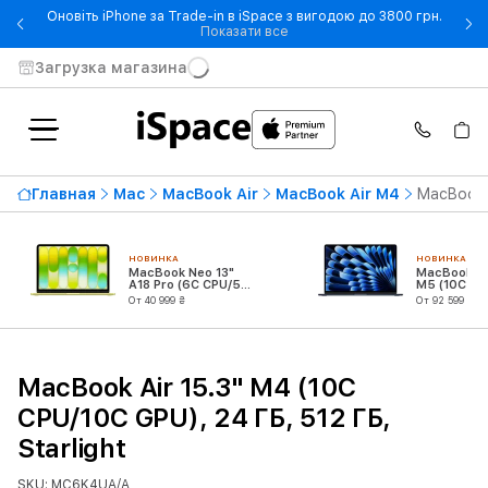
Оновіть iPhone за Trade-in в iSpace з вигодою до 3800 грн.
- Оновіть iPhone за Trade-in 
Показати все
Загрузка магазина
Главная
Mac
MacBook Air
MacBook Air M4
MacBook A
НОВИНКА
НОВИНКА
MacBook Neo 13"
MacBook Air
A18 Pro (6C CPU/5C
M5 (10C CP
GPU)
GPU)
От 40 999 ₴
От 92 599 ₴
MacBook Air 15.3" M4 (10C
CPU/10C GPU), 24 ГБ, 512 ГБ,
Starlight
SKU: MC6K4UA/A