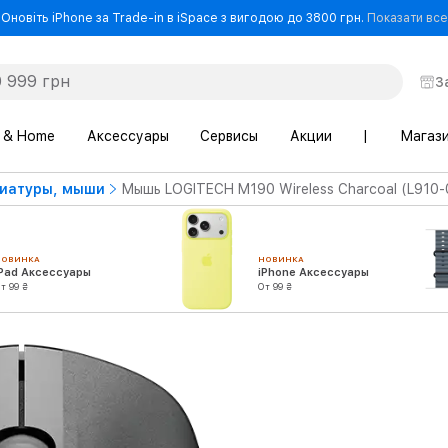
Оновіть iPhone за Trade-in в iSpace з вигодою до 3800 грн.
Показати все
З
 & Home
Аксессуары
Сервисы
Акции
|
Магаз
иатуры, мыши
Мышь LOGITECH M190 Wireless Charcoal (L910
НОВИНКА
НОВИНКА
iPad Аксессуары
iPhone Аксессуары
т 99 ₴
От 99 ₴