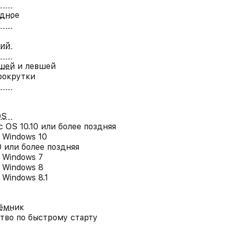
одное
кий
шей и левшей
рокрутки
OS
c OS 10.10 или более поздняя
t Windows 10
.0 или более поздняя
t Windows 7
t Windows 8
 Windows 8.1
ёмник
тво по быстрому старту