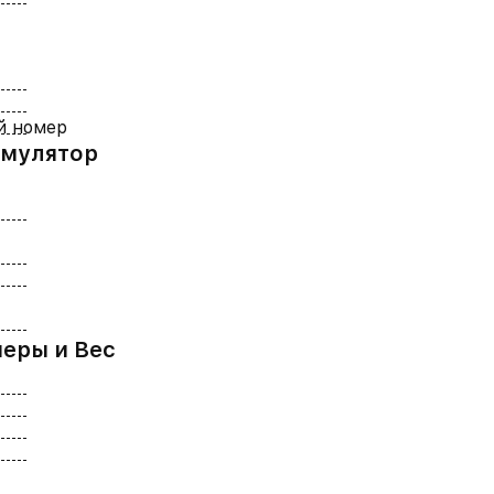
й номер
умулятор
меры и Вес