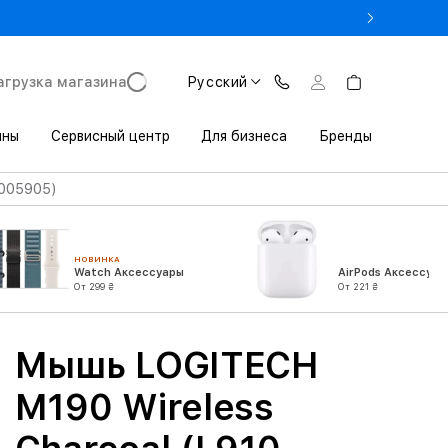
- Оновіть iPhone за Trade-in в iSpace з вигодою до 3800 грн.
агрузка магазина
Русский
ины
Сервисный центр
Для бизнеса
Бренды
-005905)
НОВИНКА
Watch Аксессуары
AirPods Аксессуар
От 299 ₴
От 221 ₴
Мышь LOGITECH
M190 Wireless