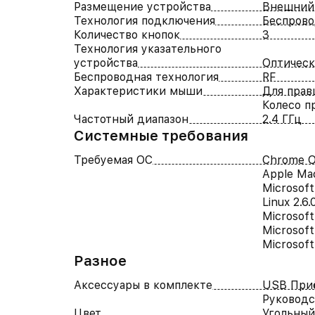
Размещение устройства
Внешний
Технология подключения
Беспров
Количество кнопок
3
Технология указательного
устройства
Оптичес
Беспроводная технология
RF
Характеристики мыши
Для прав
Колесо п
Частотный диапазон
2.4 ГГц
Системные требования
Требуемая ОС
Chrome 
Apple Ma
Microsof
Linux 2.6
Microsof
Microsof
Microsoft
Разное
Аксессуары в комплекте
USB При
Руководс
Цвет
Угольный