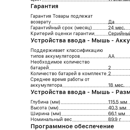
Гарантия
Гарантия Товары подлежат
возврату
Да
Гарантийный срок (месяц)
24 мес.
Критерий оценки гарантии
Серийны
Устройства ввода - Мышь - Акк
Поддерживает классификацию
типов аккумуляторов
AA
Необходимое количество
батарей
2
Количество батарей в комплекте
2
Среднее время работы от
аккумулятора
18 мес.
Устройства ввода - Мышь - Раз
Глубина (мм)
115.5 мм
Высота (мм)
40.3 мм
Ширина (мм)
66.1 мм
Номинальный вес
89.9 г
Программное обеспечение