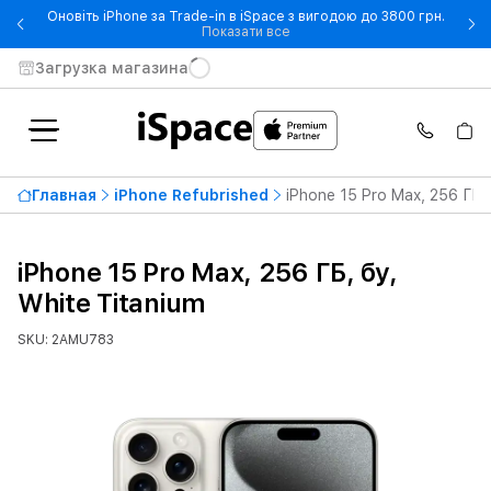
Оновіть iPhone за Trade-in в iSpace з вигодою до 3800 грн.
- Оновіть iPhone за Trade-in 
Показати все
Загрузка магазина
Главная
iPhone Refubrished
iPhone 15 Pro Max, 256 ГБ, 
iPhone 15 Pro Max, 256 ГБ, бу,
White Titanium
SKU: 2AMU783