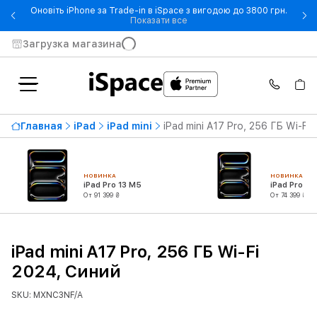
Оновіть iPhone за Trade-in в iSpace з вигодою до 3800 грн.
- Оновіть iPhone за Trade-in 
Показати все
Загрузка магазина
Главная
iPad
iPad mini
iPad mini A17 Pro, 256 ГБ Wi-Fi
НОВИНКА
НОВИНКА
iPad Pro 13 M5
iPad Pro 11
От 91 399 ₴
От 74 399 ₴
iPad mini A17 Pro, 256 ГБ Wi-Fi
2024, Синий
SKU: MXNC3NF/A