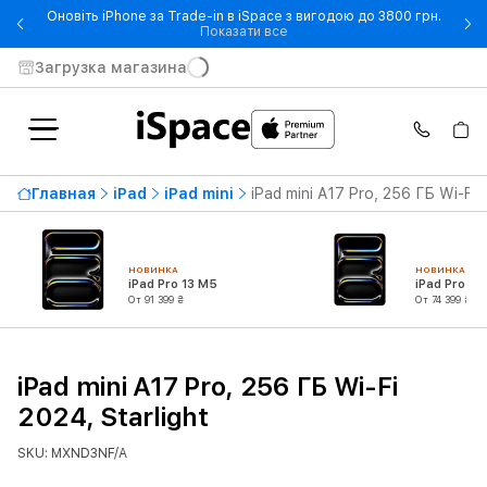
Оновіть iPhone за Trade-in в iSpace з вигодою до 3800 грн.
- Оновіть iPhone за Trade-in 
Показати все
Загрузка магазина
Главная
iPad
iPad mini
iPad mini A17 Pro, 256 ГБ Wi-Fi 
НОВИНКА
НОВИНКА
iPad Pro 13 M5
iPad Pro 11
От 91 399 ₴
От 74 399 ₴
iPad mini A17 Pro, 256 ГБ Wi-Fi
2024, Starlight
SKU: MXND3NF/A