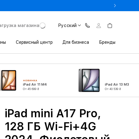
- Оновіть iPhone за Trade-in в iSpace з вигодою до 3800 грн.
агрузка магазина
Русский
ины
Сервисный центр
Для бизнеса
Бренды
НОВИНКА
iPad Air 11 M4
iPad Air 13 M3
От 45 699 ₴
От 40 539 ₴
iPad mini A17 Pro,
128 ГБ Wi-Fi+4G