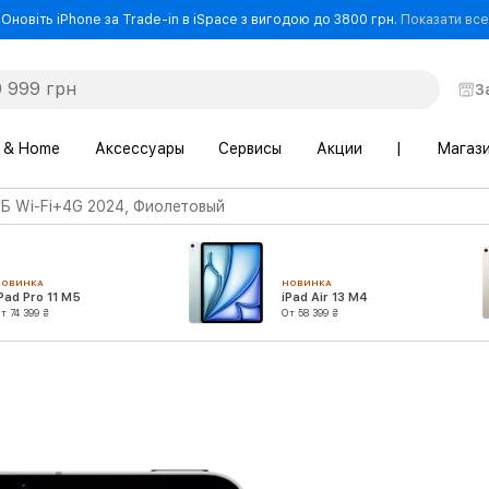
Оновіть iPhone за Trade-in в iSpace з вигодою до 3800 грн.
Показати все
З
 & Home
Аксессуары
Сервисы
Акции
|
Магаз
 ГБ Wi-Fi+4G 2024, Фиолетовый
НОВИНКА
НОВИНКА
Pad Pro 11 M5
iPad Air 13 M4
т 74 399 ₴
От 58 399 ₴