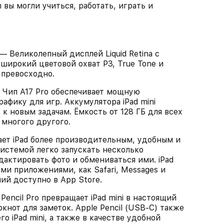
ы вы могли учиться, работать, играть и
еликолепный дисплей Liquid Retina с
широкий цветовой охват P3, True Tone и
 превосходно.
п A17 Pro обеспечивает мощную
афику для игр. Аккумулятора iPad mini
 к новым задачам. Ёмкость от 128 ГБ для всех
многого другого.
т iPad более производительным, удобным и
истемой легко запускать несколько
актировать фото и обмениваться ими. iPad
ми приложениями, как Safari, Messages и
ий доступно в App Store.
ncil Pro превращает iPad mini в настоящий
кнот для заметок. Apple Pencil (USB-C) также
го iPad mini, а также в качестве удобной