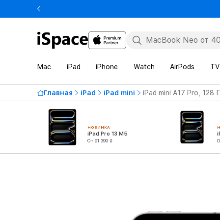
Mac
iPad
iPhone
Watch
AirPods
TV
Главная
iPad
iPad mini
iPad mini A17 Pro, 128
НОВИНКА
iPad Pro 13 M5
i
От 91 399 ₴
О