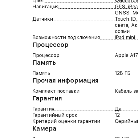
Цвет
Фиолето
Навигация
GPS, iBea
GNSS, М
Датчики
Touch ID
света, А
осями
Возможности подключения
iPad mini
Процессор
Процессор
Apple A17
Память
Память
128 ГБ
Прочая информация
Комплект поставки
Кабель за
Гарантия
Гарантия
Да
Гарантийный срок
12
Критерий оценки гарантии
Серийны
Камера