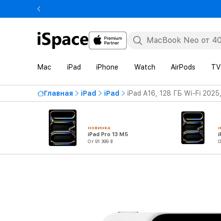
Mac
iPad
iPhone
Watch
AirPods
TV
Главная
iPad
iPad
iPad A16, 128 ГБ Wi-Fi 202
НОВИНКА
iPad Pro 13 M5
i
От 91 399 ₴
О