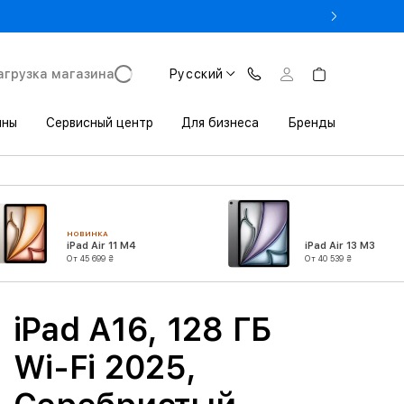
- Оновіть iPhone за Trade-in в iSpace з вигодою до 3800 грн.
агрузка магазина
Русский
ины
Сервисный центр
Для бизнеса
Бренды
НОВИНКА
iPad Air 11 M4
iPad Air 13 M3
От 45 699 ₴
От 40 539 ₴
iPad A16, 128 ГБ
Wi-Fi 2025,