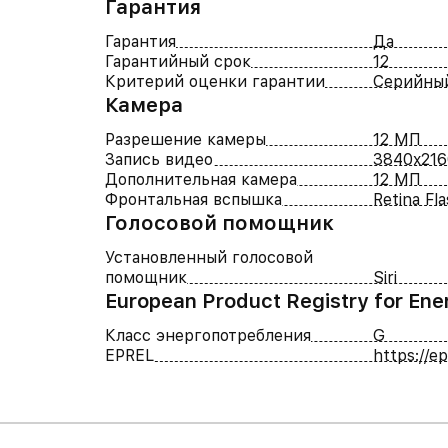
Гарантия
Гарантия
Да
Гарантийный срок
12
Критерий оценки гарантии
Серийны
Камера
Разрешение камеры
12 МП
Запись видео
3840x216
Дополнительная камера
12 МП
Фронтальная вспышка
Retina Fl
Голосовой помощник
Установленный голосовой
помощник
Siri
European Product Registry for Ene
Класс энергопотребления
G
EPREL
https://e