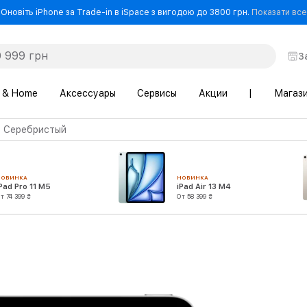
Оновіть iPhone за Trade-in в iSpace з вигодою до 3800 грн.
Показати все
З
 & Home
Аксессуары
Сервисы
Акции
|
Магаз
5, Серебристый
НОВИНКА
НОВИНКА
Pad Pro 11 M5
iPad Air 13 M4
т 74 399 ₴
От 58 399 ₴