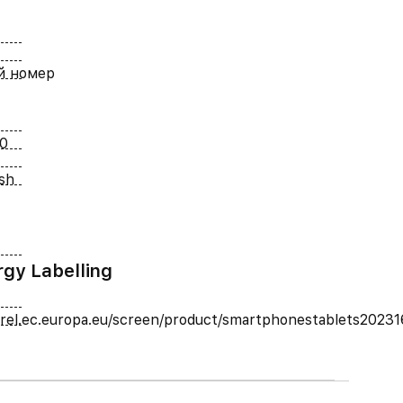
й номер
0
ash
rgy Labelling
prel.ec.europa.eu/screen/product/smartphonestablets2023