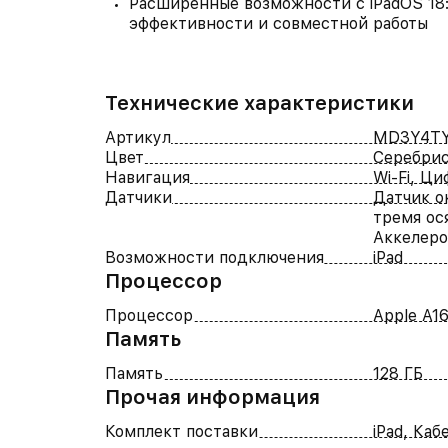
Расширенные возможности с iPadOS 18
эффективности и совместной работы
Технические характеристики
Артикул
MD3Y4TY
Цвет
Серебри
Навигация
Wi-Fi, Ци
Датчики
Датчик о
тремя ос
Аккелер
Возможности подключения
iPad
Процессор
Процессор
Apple A1
Память
Память
128 ГБ
Прочая информация
Комплект поставки
iPad, Ка