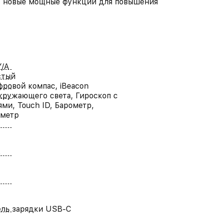
: новые мощные функции для повышения
/A
стый
фровой компас, iBeacon
кружающего света, Гироскоп с
ями, Touch ID, Барометр,
ометр
6
бель зарядки USB-C