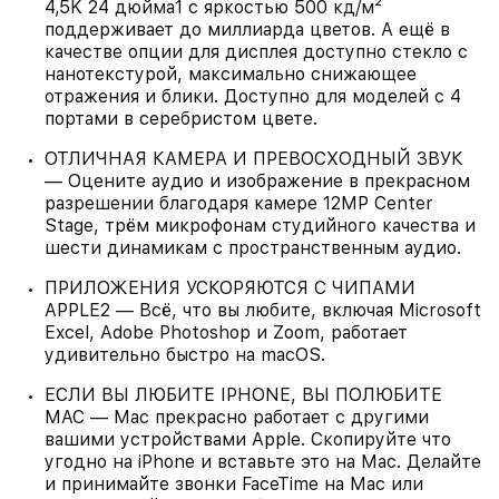
4,5K 24 дюйма1 c яркостью 500 кд/м²
поддерживает до миллиарда цветов. А ещё в
качестве опции для дисплея доступно стекло с
нанотекстурой, максимально снижающее
отражения и блики. Доступно для моделей с 4
портами в серебристом цвете.
ОТЛИЧНАЯ КАМЕРА И ПРЕВОСХОДНЫЙ ЗВУК
— Оцените аудио и изображение в прекрасном
разрешении благодаря камере 12MP Center
Stage, трём микрофонам студийного качества и
шести динамикам с пространственным аудио.
ПРИЛОЖЕНИЯ УСКОРЯЮТСЯ С ЧИПАМИ
APPLE2 — Всё, что вы любите, включая Microsoft
Excel, Adobe Photoshop и Zoom, работает
удивительно быстро на macOS.
ЕСЛИ ВЫ ЛЮБИТЕ IPHONE, ВЫ ПОЛЮБИТЕ
MAC — Mac прекрасно работает с другими
вашими устройствами Apple. Скопируйте что
угодно на iPhone и вставьте это на Mac. Делайте
и принимайте звонки FaceTime на Mac или