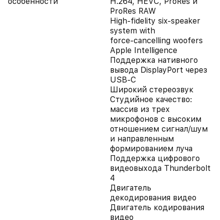
особенности
H.264, HEVC, ProRes и
ProRes RAW
High‑fidelity six‑speaker
system with
force‑cancelling woofers
Apple Intelligence
Поддержка нативного
вывода DisplayPort через
USB‑C
Широкий стереозвук
Студийное качество:
массив из трех
микрофонов с высоким
отношением сигнал/шум
и направленным
формированием луча
Поддержка цифрового
видеовыхода Thunderbolt
4
Двигатель
декодирования видео
Двигатель кодирования
видео