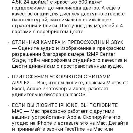
4,5K 24 дюйма1 c яркостью 500 кд/м²
поддерживает до миллиарда цветов. А ещё в
качестве опции для дисплея доступно стекло с
нанотекстурой, максимально снижающее
отражения и блики. Доступно для моделей с 4
портами в серебристом цвете.
ОТЛИЧНАЯ КАМЕРА И ПРЕВОСХОДНЫЙ ЗВУК
— Оцените аудио и изображение в прекрасном
разрешении благодаря камере 12MP Center
Stage, трём микрофонам студийного качества и
шести динамикам с пространственным аудио.
ПРИЛОЖЕНИЯ УСКОРЯЮТСЯ С ЧИПАМИ
APPLE2 — Всё, что вы любите, включая Microsoft
Excel, Adobe Photoshop и Zoom, работает
удивительно быстро на macOS.
ЕСЛИ ВЫ ЛЮБИТЕ IPHONE, ВЫ ПОЛЮБИТЕ
MAC — Mac прекрасно работает с другими
вашими устройствами Apple. Скопируйте что
угодно на iPhone и вставьте это на Mac. Делайте
и принимайте звонки FaceTime на Mac или