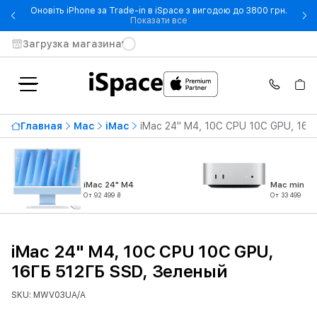
Оновіть iPhone за Trade-in в iSpace з вигодою до 3800 грн.
- Оновіть iPhone за Trade-in 
Показати все
Загрузка магазина
Главная
Mac
iMac
iMac 24" M4, 10C CPU 10C GPU, 16Г
iMac 24" M4
Mac mini M
От 92 499 ₴
От 33 499 ₴
iMac 24" M4, 10C CPU 10C GPU,
16ГБ 512ГБ SSD, Зеленый
SKU: MWV03UA/A