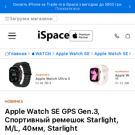
Оновіть iPhone за Trade-in в iSpace з вигодою до 3800 грн.
- Оновіть iPhone за Trade-in 
Показати все
Загрузка магазина
Главная
WATCH
Apple Watch SE
Apple Watch SE Ge
НОВИНКА
НОВИНКА
Apple Watc
Apple Watch Ultra 3
11
От 44 799 ₴
От 22 299 ₴
НОВИНКА
Apple Watch SE GPS Gen.3,
Спортивный ремешок Starlight,
M/L, 40мм, Starlight