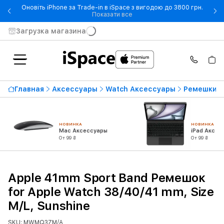
Оновіть iPhone за Trade-in в iSpace з вигодою до 3800 грн.
- Оновіть iPhone за Trade-in 
Показати все
Загрузка магазина
Главная
Аксессуары
Watch Аксессуары
Ремешки
НОВИНКА
НОВИНКА
Mac Аксессуары
iPad Аксес
От 99 ₴
От 99 ₴
Apple 41mm Sport Band Ремешок
for Apple Watch 38/40/41 mm, Size
M/L, Sunshine
SKU: MWMQ3ZM/A