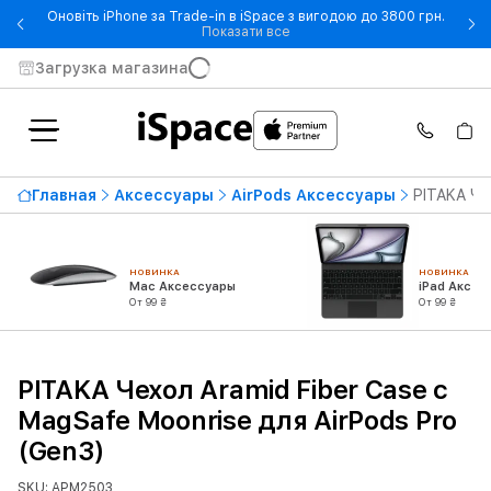
Оновіть iPhone за Trade-in в iSpace з вигодою до 3800 грн.
- Оновіть iPhone за Trade-in 
Показати все
Загрузка магазина
Главная
Аксессуары
AirPods Аксессуары
PITAKA Че
НОВИНКА
НОВИНКА
Mac Аксессуары
iPad Аксес
От 99 ₴
От 99 ₴
PITAKA Чехол Aramid Fiber Case с
MagSafe Moonrise для AirPods Pro
(Gen3)
SKU: APM2503