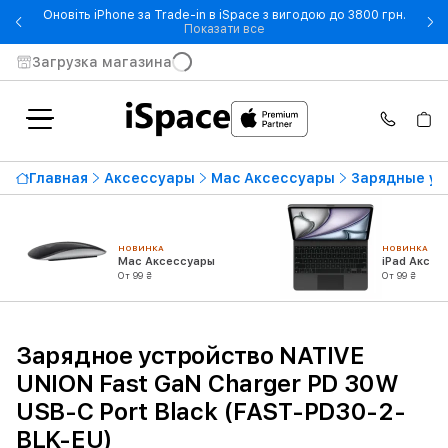
Оновіть iPhone за Trade-in в iSpace з вигодою до 3800 грн.
- Оновіть iPhone за Trade-in 
Показати все
Загрузка магазина
Главная
Аксессуары
Mac Аксессуары
Зарядные ус
НОВИНКА
НОВИНКА
Mac Аксессуары
iPad Аксес
От 99 ₴
От 99 ₴
Зарядное устройство NATIVE
UNION Fast GaN Charger PD 30W
USB-C Port Black (FAST-PD30-2-
BLK-EU)