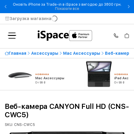
Оновіть iPhone за Trade-in в iSpace з вигодою до 3800 грн.
- Оновіть iPhone за Trade-in 
Показати все
Загрузка магазина
Главная
Аксессуары
Mac Аксессуары
Веб-камеры
НОВИНКА
НОВИНКА
Mac Аксессуары
iPad Аксес
От 99 ₴
От 99 ₴
Веб-камера CANYON Full HD (CNS-
CWC5)
SKU: CNS-CWC5