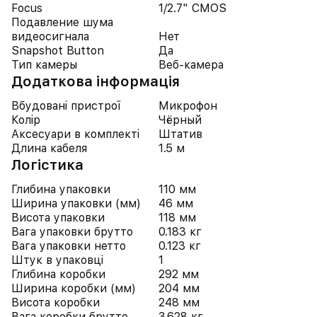
Focus
1/2.7" CMOS
Подавление шума
видеосигнала
Нет
Snapshot Button
Да
Тип камеры
Веб-камера
Додаткова інформація
Вбудовані пристрої
Микрофон
Колір
Чёрный
Аксесуари в комплекті
Штатив
Длина кабеля
1.5 м
Логістика
Глибина упаковки
110 мм
Ширина упаковки (мм)
46 мм
Висота упаковки
118 мм
Вага упаковки брутто
0.183 кг
Вага упаковки нетто
0.123 кг
Штук в упаковці
1
Глибина коробки
292 мм
Ширина коробки (мм)
204 мм
Висота коробки
248 мм
Вага коробки брутто
3.628 кг