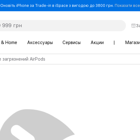
Оновіть iPhone за Trade-in в iSpace з вигодою до 3800 грн.
Показати все
З
 & Home
Аксессуары
Сервисы
Акции
|
Магаз
 загрязнений AirPods