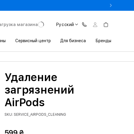
- Оновіть iPhone за Trade-in в iSpace з вигодою до 3800 грн.
агрузка магазина
Русский
ины
Сервисный центр
Для бизнеса
Бренды
Удаление
загрязнений
AirPods
SKU: SERVICE_AIRPODS_CLEANING
599 ₴