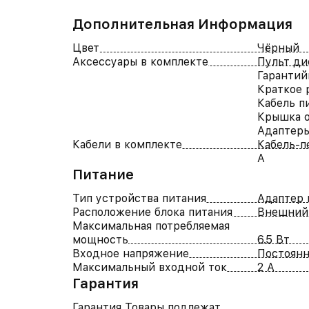
Дополнительная Информация
Цвет
Чёрный
Аксессуары в комплекте
Пульт ди
Гарантий
Краткое 
Кабель п
Крышка о
Адаптеры
Кабели в комплекте
Кабель-п
A
Питание
Тип устройства питания
Адаптер 
Расположение блока питания
Внешний
Максимальная потребляемая
мощность
6.5 Вт
Входное напряжение
Постоянн
Максимальный входной ток
2 А
Гарантия
Гарантия Товары подлежат