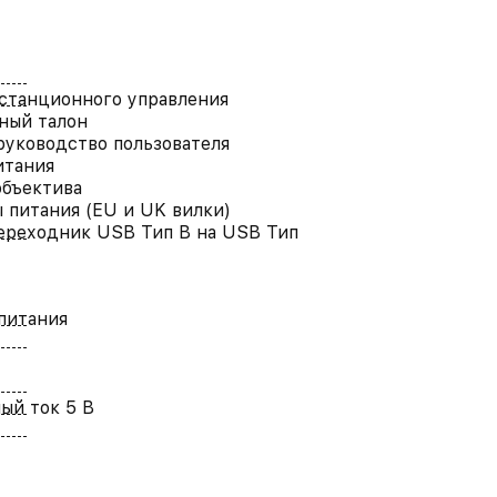
станционного управления
ный талон
руководство пользователя
итания
бъектива
 питания (EU и UK вилки)
ереходник USB Тип B на USB Тип
питания
ый ток 5 В