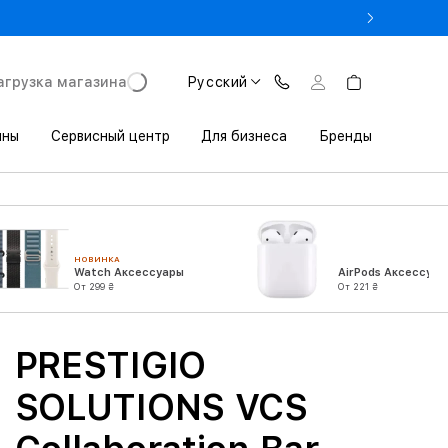
- Оновіть iPhone за Trade-in в iSpace з вигодою до 3800 грн.
агрузка магазина
Русский
ины
Сервисный центр
Для бизнеса
Бренды
НОВИНКА
Watch Аксессуары
AirPods Аксессуар
От 299 ₴
От 221 ₴
PRESTIGIO
SOLUTIONS VCS