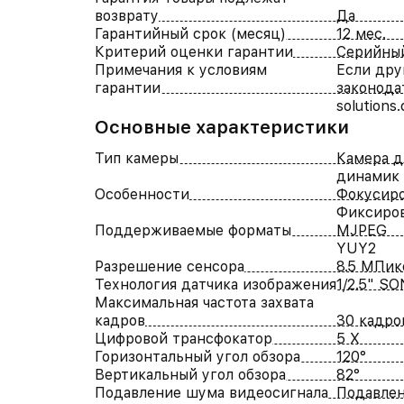
возврату
Да
Гарантийный срок (месяц)
12 мес.
Критерий оценки гарантии
Серийны
Примечания к условиям
Если дру
гарантии
законода
solutions
Основные характеристики
Тип камеры
Камера д
динамик 
Особенности
Фокусиро
Фиксиро
Поддерживаемые форматы
MJPEG
YUY2
Разрешение сенсора
8.5 МПик
Технология датчика изображения
1/2.5" SO
Максимальная частота захвата
кадров
30 кадро
Цифровой трансфокатор
5 X
Горизонтальный угол обзора
120°
Вертикальный угол обзора
82°
Подавление шума видеосигнала
Подавлен