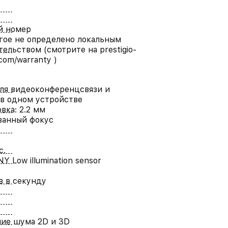
й номер
гое не определено локальным
тельством (смотрите на prestigio-
.com/warranty )
ля видеоконференцсвязи и
в одном устройстве
вка: 2.2 мм
ванный фокус
с.
NY Low illumination sensor
в в секунду
ие шума 2D и 3D