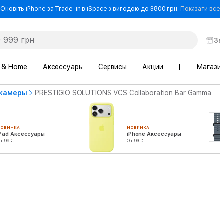
Оновіть iPhone за Trade-in в iSpace з вигодою до 3800 грн.
Показати все
З
 & Home
Аксессуары
Сервисы
Акции
|
Магаз
камеры
PRESTIGIO SOLUTIONS VCS Collaboration Bar Gamma
НОВИНКА
НОВИНКА
iPad Аксессуары
iPhone Аксессуары
т 99 ₴
От 99 ₴