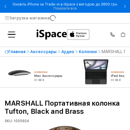
Оновіть iPhone за Trade-in в iSpace з вигодою до 3800 грн.
- Оновіть iPhone за Trade-in 
Показати все
Загрузка магазина
Главная
Аксессуары
Аудио
Колонки
MARSHALL Порт
НОВИНКА
НОВИНКА
Mac Аксессуары
iPad Аксес
От 99 ₴
От 99 ₴
MARSHALL Портативная колонка
Tufton, Black and Brass
SKU: 1005924