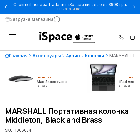
Оновіть iPhone за Trade-in в iSpace з вигодою до 3800 грн.
- Оновіть iPhone за Trade-in 
Показати все
Загрузка магазина
Главная
Аксессуары
Аудио
Колонки
MARSHALL Порт
НОВИНКА
НОВИНКА
Mac Аксессуары
iPad Аксес
От 99 ₴
От 99 ₴
MARSHALL Портативная колонка
Middleton, Black and Brass
SKU: 1006034