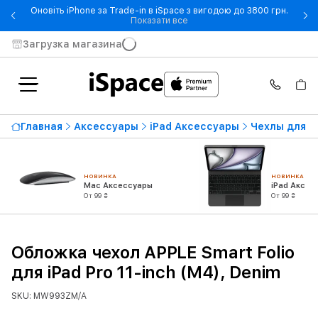
Оновіть iPhone за Trade-in в iSpace з вигодою до 3800 грн.
- Оновіть iPhone за Trade-in 
Показати все
Загрузка магазина
Главная
Аксессуары
iPad Аксессуары
Чехлы для i
НОВИНКА
НОВИНКА
Mac Аксессуары
iPad Аксес
От 99 ₴
От 99 ₴
Обложка чехол APPLE Smart Folio
для iPad Pro 11-inch (M4), Denim
SKU: MW993ZM/A