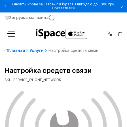
Оновіть iPhone за Trade-in в iSpace з вигодою до 3800 грн.
- Оновіть iPhone за Trade-in 
Показати все
Загрузка магазина
Главная
Услуги
Настройка средств связи
Настройка средств связи
SKU: SERVICE_IPHONE_NETWORK