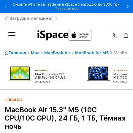
Оновіть iPhone за Trade-in в iSpace з вигодою до 3800 грн.
- Оновіть iPhone за Trade-in 
Показати все
Загрузка магазина
Главная
Mac
MacBook Air
MacBook Air M5
MacBook 
НОВИНКА
НОВИНКА
MacBook Neo 13"
MacBook Air
A18 Pro (6C CPU/5C
M5 (10C CP
GPU)
GPU)
От 40 999 ₴
От 92 599 ₴
НОВИНКА
MacBook Air 15.3" M5 (10C
CPU/10C GPU), 24 ГБ, 1 ТБ, Тёмная
ночь