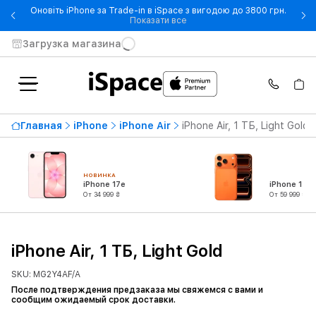
Оновіть iPhone за Trade-in в iSpace з вигодою до 3800 грн.
- Оновіть iPhone за Trade-in 
Показати все
Загрузка магазина
Главная
iPhone
iPhone Air
iPhone Air, 1 ТБ, Light Gold
НОВИНКА
iPhone 17e
iPhone 17 P
От 34 999 ₴
От 59 999 ₴
iPhone Air, 1 ТБ, Light Gold
SKU: MG2Y4AF/A
После подтверждения предзаказа мы свяжемся с вами и
сообщим ожидаемый срок доставки.