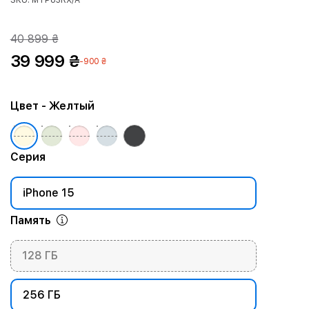
SKU: MTP83RX/A
40 899 ₴
39 999 ₴
-900 ₴
Цвет
- Желтый
Серия
iPhone 15
Память
128 ГБ
256 ГБ