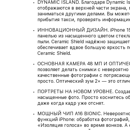
DYNAMIC ISLAND. Благодаря Dynamic Is
отображаются в верхней части экрана, 
заниматься другими делами. Вы можете
прибытия такси, проверять информацию
ИННОВАЦИОННЫЙ ДИЗАЙН. iPhone 15 в
панелью из насыщенного цветом стекла
пыли. Ceramic Shield надёжно защищает
обеспечивает вдвое большую яркость п
Ceramic Shield.
ОСНОВНАЯ КАМЕРА 48 МП И ОПТИЧЕСК
позволяет делать снимки с невероятно
качественные фотографии с потрясающе
просто. Оптический зум 2× — это отли
ПОРТРЕТЫ НА НОВОМ УРОВНЕ. Создава
насыщенные фото. Просто коснитесь об
даже когда кадр уже отснят.
МОЩНЫЙ ЧИП A16 BIONIC. Невероятно 
функций iPhone: обработка фотографий,
«Изоляция голоса» во время вонков. А 