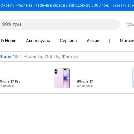
Оновіть iPhone за Trade-in в iSpace з вигодою до 3800 грн.
Показати все
З
 & Home
Аксессуары
Сервисы
Акции
|
Магаз
Phone 15
iPhone 15, 256 ГБ, Желтый
Phone 17 Pro
iPhone 17
т 59 999 ₴
От 46 799 ₴