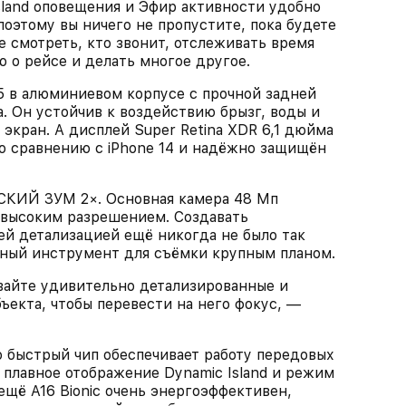
land оповещения и Эфир активности удобно
поэтому вы ничего не пропустите, пока будете
 смотреть, кто звонит, отслеживать время
 о рейсе и делать многое другое.
 алюминиевом корпусе с прочной задней
. Он устойчив к воздействию брызг, воды и
 экран. А дисплей Super Retina XDR 6,1 дюйма
о сравнению с iPhone 14 и надёжно защищён
ИЙ ЗУМ 2×. Основная камера 48 Мп
 высоким разрешением. Создавать
й детализацией ещё никогда не было так
чный инструмент для съёмки крупным планом.
йте удивительно детализированные и
ъекта, чтобы перевести на него фокус, —
быстрый чип обеспечивает работу передовых
 плавное отображение Dynamic Island и режим
ещё A16 Bionic очень энергоэффективен,