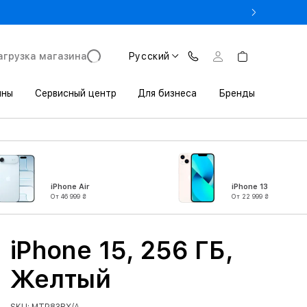
- Оновіть iPhone за Trade-in в iSpace з вигодою до 3800 грн.
агрузка магазина
Русский
ины
Сервисный центр
Для бизнеса
Бренды
iPhone Air
iPhone 13
От 46 999 ₴
От 22 999 ₴
iPhone 15, 256 ГБ,
Желтый