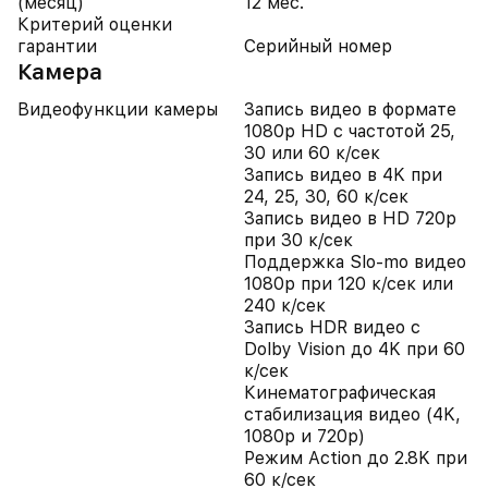
(месяц)
12 мес.
Критерий оценки
гарантии
Серийный номер
Камера
Видеофункции камеры
Запись видео в формате
1080p HD с частотой 25,
30 или 60 к/сек
Запись видео в 4K при
24, 25, 30, 60 к/сек
Запись видео в HD 720p
при 30 к/сек
Поддержка Slo-mo видео
1080p при 120 к/сек или
240 к/сек
Запись HDR видео с
Dolby Vision до 4K при 60
к/сек
Кинематографическая
стабилизация видео (4K,
1080p и 720p)
Режим Action до 2.8K при
60 к/сек