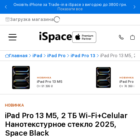
Оновіть iPhone за Trade-in в iSpace з вигодою до 3800 грн.
- Оновіть iPhone за Trade-in 
Показати все
Загрузка магазина
Главная
iPad
iPad Pro
iPad Pro 13
iPad Pro 13 M5, 2
НОВИНКА
НОВИНКА
iPad Pro 13 M5
iPad Pro 11
От 91 399 ₴
От 74 399 ₴
НОВИНКА
iPad Pro 13 M5, 2 ТБ Wi-Fi+Celular
Нанотекстурное стекло 2025,
Space Black