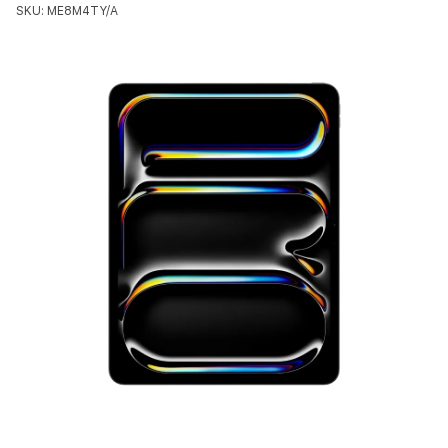
SKU: ME8M4TY/A