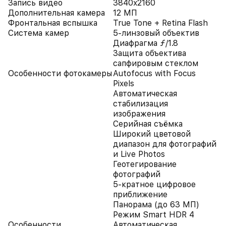
Запись видео
3840x2160
Дополнительная камера
12 МП
Фронтальная вспышка
True Tone + Retina Flash
Система камер
5-линзовый объектив
Диафрагма ƒ/1.8
Защита объектива
сапфировым стеклом
Особенности фотокамеры
Autofocus with Focus
Pixels
Автоматическая
стабилизация
изображения
Серийная съëмка
Широкий цветовой
диапазон для фотографий
и Live Photos
Геотегирование
фотографий
5-кратное цифровое
приближение
Панорама (до 63 МП)
Режим Smart HDR 4
Особенности
Автоматическая