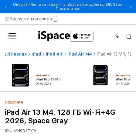
Оновіть iPhone за Trade-in в iSpace з вигодою до 3800 грн.
- Оновіть iPhone за Trade-in 
Показати все
Загрузка магазина
Главная
iPad
iPad Air
iPad Air M4
iPad Air 13 M4, 12
НОВИНКА
НОВИНКА
iPad Pro 13 M5
iPad Pro 11
От 91 399 ₴
От 74 399 ₴
НОВИНКА
iPad Air 13 M4, 128 ГБ Wi-Fi+4G
2026, Space Gray
SKU: MH9D4TY/A