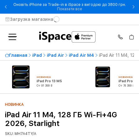
Оновіть iPhone за Trade-in в iSpace з вигодою до 3800 грн.
- Оновіть iPhone за Trade-in 
Показати все
Загрузка магазина
Главная
iPad
iPad Air
iPad Air M4
iPad Air 11 M4, 128
НОВИНКА
НОВИНКА
iPad Pro 13 M5
iPad Pro 11
От 91 399 ₴
От 74 399 ₴
НОВИНКА
iPad Air 11 M4, 128 ГБ Wi-Fi+4G
2026, Starlight
SKU: MH7A4TY/A