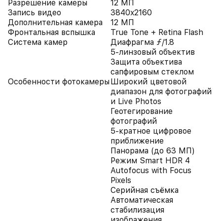
Разрешение камеры
12 МП
Запись видео
3840x2160
Дополнительная камера
12 МП
Фронтальная вспышка
True Tone + Retina Flash
Система камер
Диафрагма ƒ/1.8
5-линзовый объектив
Защита объектива
сапфировым стеклом
Особенности фотокамеры
Широкий цветовой
диапазон для фотографий
и Live Photos
Геотегирование
фотографий
5-кратное цифровое
приближение
Панорама (до 63 МП)
Режим Smart HDR 4
Autofocus with Focus
Pixels
Серийная съëмка
Автоматическая
стабилизация
изображения