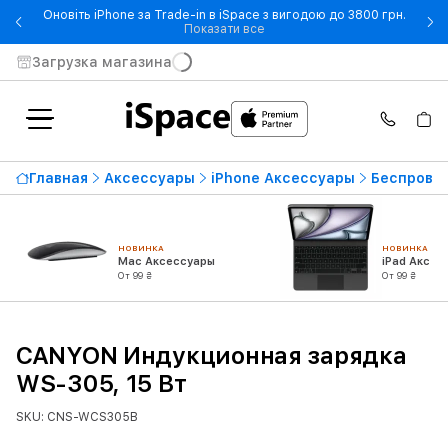
Оновіть iPhone за Trade-in в iSpace з вигодою до 3800 грн.
- Оновіть iPhone за Trade-in 
Показати все
Загрузка магазина
Главная
Аксессуары
iPhone Аксессуары
Беспровод
НОВИНКА
НОВИНКА
Mac Аксессуары
iPad Аксес
От 99 ₴
От 99 ₴
CANYON Индукционная зарядка
WS-305, 15 Вт
SKU: CNS-WCS305B