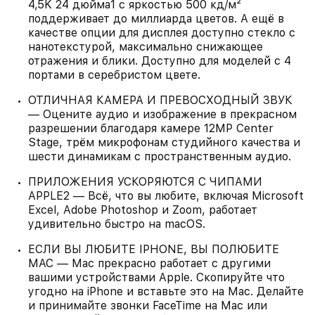
4,5K 24 дюйма1 c яркостью 500 кд/м²
поддерживает до миллиарда цветов. А ещё в
качестве опции для дисплея доступно стекло с
нанотекстурой, максимально снижающее
отражения и блики. Доступно для моделей с 4
портами в серебристом цвете.
ОТЛИЧНАЯ КАМЕРА И ПРЕВОСХОДНЫЙ ЗВУК
— Оцените аудио и изображение в прекрасном
разрешении благодаря камере 12MP Center
Stage, трём микрофонам студийного качества и
шести динамикам с пространственным аудио.
ПРИЛОЖЕНИЯ УСКОРЯЮТСЯ С ЧИПАМИ
APPLE2 — Всё, что вы любите, включая Microsoft
Excel, Adobe Photoshop и Zoom, работает
удивительно быстро на macOS.
ЕСЛИ ВЫ ЛЮБИТЕ IPHONE, ВЫ ПОЛЮБИТЕ
MAC — Mac прекрасно работает с другими
вашими устройствами Apple. Скопируйте что
угодно на iPhone и вставьте это на Mac. Делайте
и принимайте звонки FaceTime на Mac или