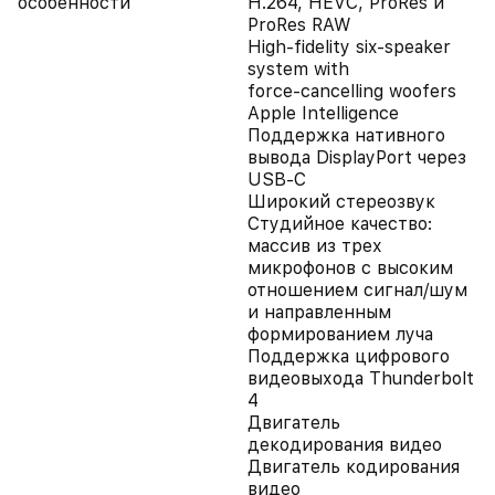
особенности
H.264, HEVC, ProRes и
ProRes RAW
High‑fidelity six‑speaker
system with
force‑cancelling woofers
Apple Intelligence
Поддержка нативного
вывода DisplayPort через
USB‑C
Широкий стереозвук
Студийное качество:
массив из трех
микрофонов с высоким
отношением сигнал/шум
и направленным
формированием луча
Поддержка цифрового
видеовыхода Thunderbolt
4
Двигатель
декодирования видео
Двигатель кодирования
видео