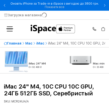
Оновіть iPhone за Trade-in в iSpace з вигодою до 3800 грн.
- Оновіть iPhone за Trade-in 
Показати все
Загрузка магазина
Главная
Mac
iMac
iMac 24" M4, 10C CPU 10C GPU, 24
iMac 24" M4
Mac mini M
От 92 499 ₴
От 33 499 ₴
iMac 24" M4, 10C CPU 10C GPU,
24ГБ 512ГБ SSD, Серебристый
SKU: MCR24UA/A