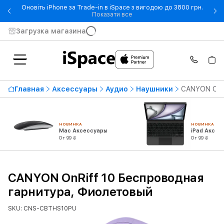
Оновіть iPhone за Trade-in в iSpace з вигодою до 3800 грн.
- Оновіть iPhone за Trade-in 
Показати все
Загрузка магазина
Главная
Аксессуары
Аудио
Наушники
CANYON OnRi
НОВИНКА
НОВИНКА
Mac Аксессуары
iPad Аксес
От 99 ₴
От 99 ₴
CANYON OnRiff 10 Беспроводная
гарнитура, Фиолетовый
SKU: CNS-CBTHS10PU