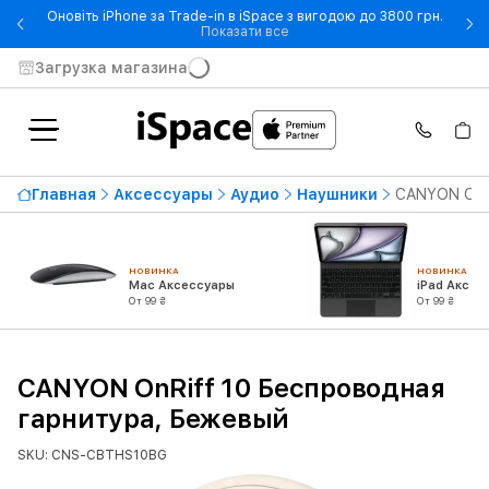
Оновіть iPhone за Trade-in в iSpace з вигодою до 3800 грн.
- Оновіть iPhone за Trade-in 
Показати все
Загрузка магазина
Главная
Аксессуары
Аудио
Наушники
CANYON OnRi
НОВИНКА
НОВИНКА
Mac Аксессуары
iPad Аксес
От 99 ₴
От 99 ₴
CANYON OnRiff 10 Беспроводная
гарнитура, Бежевый
SKU: CNS-CBTHS10BG