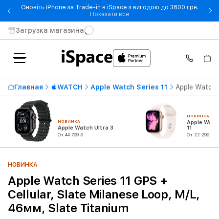
Оновіть iPhone за Trade-in в iSpace з вигодою до 3800 грн.
- Оновіть iPhone за Trade-in 
Показати все
Загрузка магазина
Главная
WATCH
Apple Watch Series 11
Apple Watch S
НОВИНКА
НОВИНКА
Apple Watc
Apple Watch Ultra 3
11
От 44 799 ₴
От 22 299 ₴
НОВИНКА
Apple Watch Series 11 GPS +
Cellular, Slate Milanese Loop, M/L,
46мм, Slate Titanium