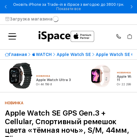
Оновіть iPhone за Trade-in в iSpace з вигодою до 3800 грн.
- Оновіть iPhone за Trade-in 
Показати все
Загрузка магазина
Главная
WATCH
Apple Watch SE
Apple Watch SE Ge
НОВИНКА
НОВИНКА
Apple Watc
Apple Watch Ultra 3
11
От 44 799 ₴
От 22 299 ₴
НОВИНКА
Apple Watch SE GPS Gen.3 +
Cellular, Спортивный ремешок
цвета «тёмная ночь», S/M, 44мм,