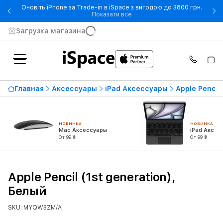
Оновіть iPhone за Trade-in в iSpace з вигодою до 3800 грн.
- Оновіть iPhone за Trade-in 
Показати все
Загрузка магазина
Главная
Аксессуары
iPad Аксессуары
Apple Pencil
НОВИНКА
НОВИНКА
Mac Аксессуары
iPad Аксес
От 99 ₴
От 99 ₴
Apple Pencil (1st generation),
Белый
SKU: MYQW3ZM/A