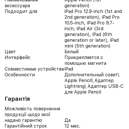
аксессуара
generation)
Подходит для
iPad Pro 12.9-inch (1st and
2nd generation), iPad Pro
10.5-inch, iPad Pro 9.7-
inch, iPad Air (3rd
generation), iPad (6th
generation or later), iPad
mini (5th generation)
Цвет
Белый
Интерфейс
Прикрепляется с
помощью магнита
Совместимые устройства
iPad
Особенности
Дополнительный совет\
Apple Pencil\ Адаптер
Lightning\ Адаптер USB-C
для Apple Pencil
Гарантія
Можливість повернення
продукції щодо якої
надано гарантію
Да
Гарантійний строк
12 мес.