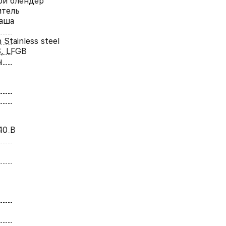
ой блендер
итель
аша
 Stainless steel
, LFGB
ы
40 В