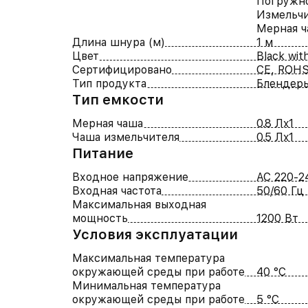
Погружн
Измельч
Мерная ч
Длина шнура (м)
1 м
Цвет
Black with
Сертифицировано
CE, ROHS
Тип продукта
Блендер
Тип емкости
Мерная чаша
0.8 Лx1
Чаша измельчителя
0.5 Лx1
Питание
Входное напряжение
AC 220-2
Входная частота
50/60 Гц
Максимальная выходная
мощность
1200 Вт
Условия эксплуатации
Максимальная температура
окружающей среды при работе
40 °C
Минимальная температура
окружающей среды при работе
5 °C