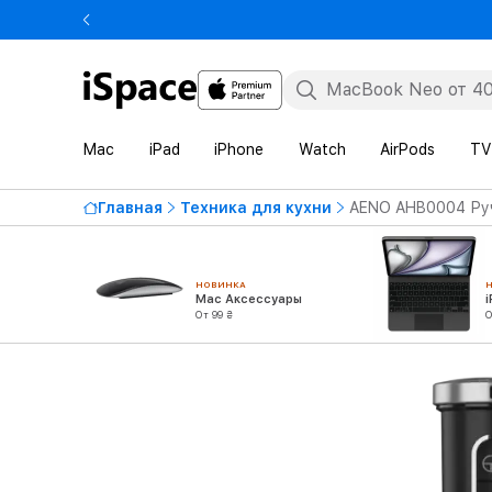
Mac
iPad
iPhone
Watch
AirPods
TV
Главная
Техника для кухни
AENO AHB0004 Ручн
НОВИНКА
Mac Аксессуары
От 99 ₴
О