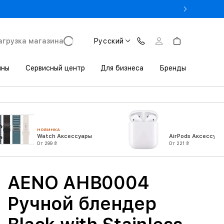
- Оновіть iPhone за Trade-in в iSpace з вигодою до 3800 грн.
агрузка магазина
Русский
ины
Сервисный центр
Для бизнеса
Бренды
НОВИНКА
Watch Аксессуары
AirPods Аксессуар
От 299 ₴
От 221 ₴
AENO AHB0004
Ручной блендер