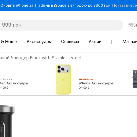
Оновіть iPhone за Trade-in в iSpace з вигодою до 3800 грн.
Показати все
З
 & Home
Аксессуары
Сервисы
Акции
|
Магаз
ой блендер Black with Stainless steel
НОВИНКА
НОВИНКА
iPad Аксессуары
iPhone Аксессуары
т 99 ₴
От 99 ₴