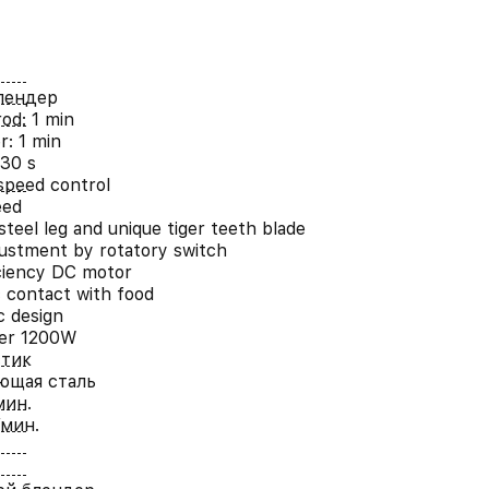
лендер
rod: 1 min
r: 1 min
30 s
speed control
eed
steel leg and unique tiger teeth blade
ustment by rotatory switch
ciency DC motor
c contact with food
 design
er 1200W
стик
ющая сталь
мин.
/мин.