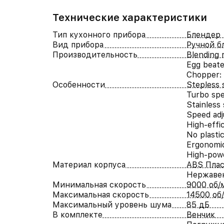
Технические характеристики
Тип кухонного прибора
Блендер
Вид прибора
Ручной б
Производительность
Blending 
Egg beate
Chopper: 
Особенности
Stepless 
Turbo sp
Stainless 
Speed adj
High-effi
No plasti
Ergonomic
High-pow
Материал корпуса
ABS Пла
Нержаве
Минимальная скорость
9000 об/
Максимальная скорость
14500 об
Максимальный уровень шума
85 дБ
В комплекте
Венчик