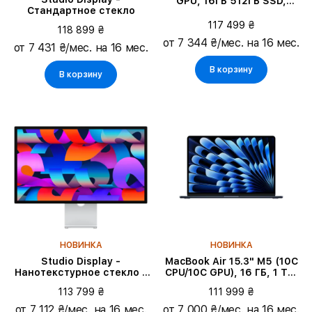
GPU, 16ГБ 512ГБ SSD,
Стандартное стекло
Серебристый
117 499 ₴
118 899 ₴
от 7 344 ₴/мес. на 16 мес.
от 7 431 ₴/мес. на 16 мес.
В корзину
В корзину
НОВИНКА
НОВИНКА
Studio Display -
MacBook Air 15.3" M5 (10C
Нанотекстурное стекло -
CPU/10C GPU), 16 ГБ, 1 ТБ,
VESA mount adapter
Тёмная ночь
113 799 ₴
111 999 ₴
от 7 112 ₴/мес. на 16 мес.
от 7 000 ₴/мес. на 16 мес.