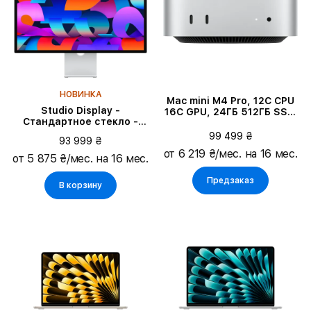
НОВИНКА
Mac mini M4 Pro, 12C CPU
Studio Display -
16C GPU, 24ГБ 512ГБ SSD,
Стандартное стекло -
Серебристый
Tilt-adjustable stand
99 499 ₴
93 999 ₴
от 6 219 ₴/мес. на 16 мес.
от 5 875 ₴/мес. на 16 мес.
Предзаказ
В корзину