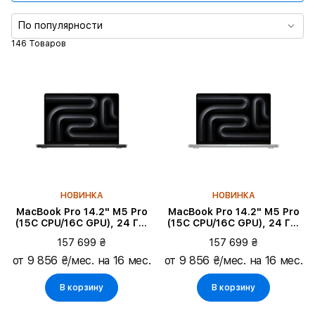
Память
По популярности
146 Товаров
Диагональ экрана
Подтип продукта
Цвет
Тип продукта
НОВИНКА
НОВИНКА
Оперативная память
MacBook Pro 14.2" M5 Pro
MacBook Pro 14.2" M5 Pro
(15C CPU/16C GPU), 24 ГБ,
(15C CPU/16C GPU), 24 ГБ,
1 ТБ, Space Black
1 ТБ, Серебристый
Поверхность монитора
157 699 ₴
157 699 ₴
от 9 856 ₴/мес. на 16 мес.
от 9 856 ₴/мес. на 16 мес.
Язык клавиатуры
В корзину
В корзину