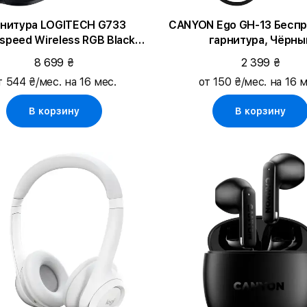
рнитура LOGITECH G733
CANYON Ego GH-13 Бесп
tspeed Wireless RGB Black
гарнитура, Чёрны
(L981-000864)
8 699 ₴
2 399 ₴
т 544 ₴/мес. на 16 мес.
от 150 ₴/мес. на 16 м
В корзину
В корзину