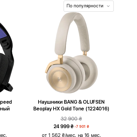
По популярности
speed
Наушники BANG & OLUFSEN
рный
Beoplay HX Gold Tone (1224016)
32 900 ₴
24 999 ₴
-7 901 ₴
ес.
от 1 562 ₴/мес. на 16 мес.