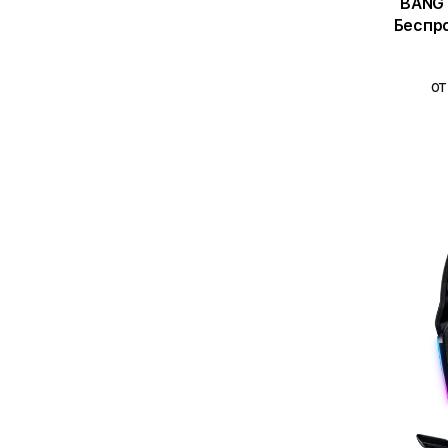
BANG 
Беспр
от