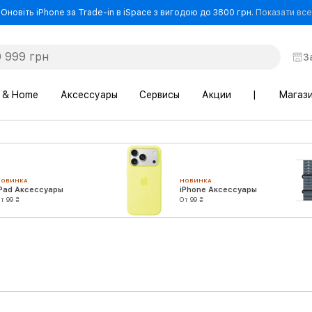
Оновіть iPhone за Trade-in в iSpace з вигодою до 3800 грн.
Показати все
З
 & Home
Аксессуары
Сервисы
Акции
|
Магаз
НОВИНКА
НОВИНКА
iPad Аксессуары
iPhone Аксессуары
т 99 ₴
От 99 ₴