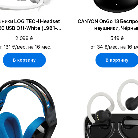
ники LOGITECH Headset
CANYON OnGo 13 Беспр
0 USB Off-White (L981-
наушники, Чёрны
001286)
2 099 ₴
549 ₴
т 131 ₴/мес. на 16 мес.
от 34 ₴/мес. на 16 м
В корзину
В корзину