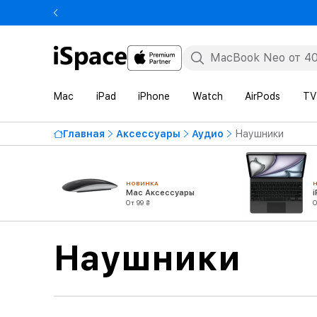
Mac
iPad
iPhone
Watch
AirPods
TV
Главная
Аксессуары
Аудио
Наушники
НОВИНКА
Mac Аксессуары
От 99 ₴
О
Наушники