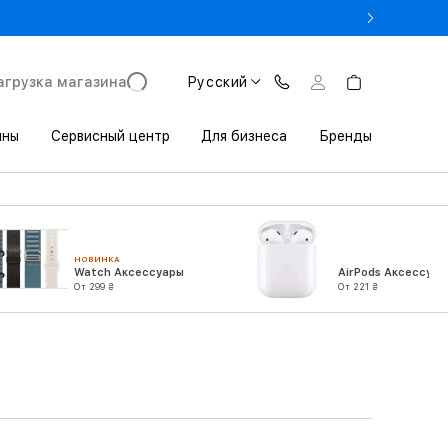
- Оновіть iPhone за Trade-in в iSpace з вигодою до 3800 грн.
агрузка магазина
Русский
ины
Сервисный центр
Для бизнеса
Бренды
НОВИНКА
Watch Аксессуары
AirPods Аксессуар
От 299 ₴
От 221 ₴