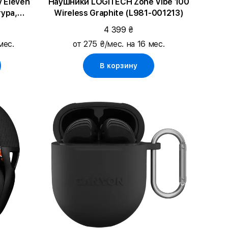
 Eleven
Наушники LOGITECH Zone Vibe 100
ура,
Wireless Graphite (L981-001213)
4 399 ₴
мес.
от 275 ₴/мес. на 16 мес.
В корзину