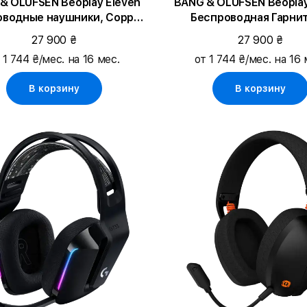
& OLUFSEN Beoplay Eleven
BANG & OLUFSEN Beoplay
оводные наушники, Copper
Беспроводная Гарнит
Tone
Eucalyptus Green
27 900 ₴
27 900 ₴
 1 744 ₴/мес. на 16 мес.
от 1 744 ₴/мес. на 16 
В корзину
В корзину