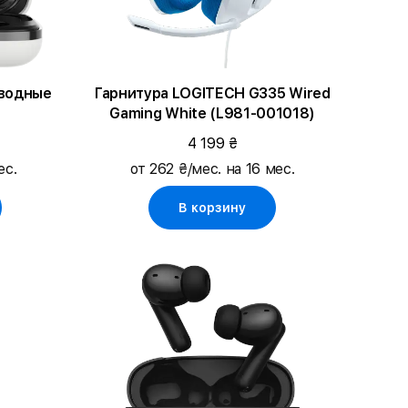
водные
Гарнитура LOGITECH G335 Wired
й
Gaming White (L981-001018)
4 199 ₴
ес.
от 262 ₴/мес. на 16 мес.
В корзину