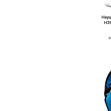
Науш
H39
о