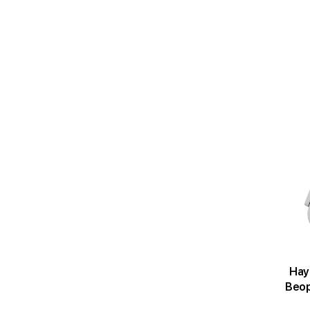
Нау
Beop