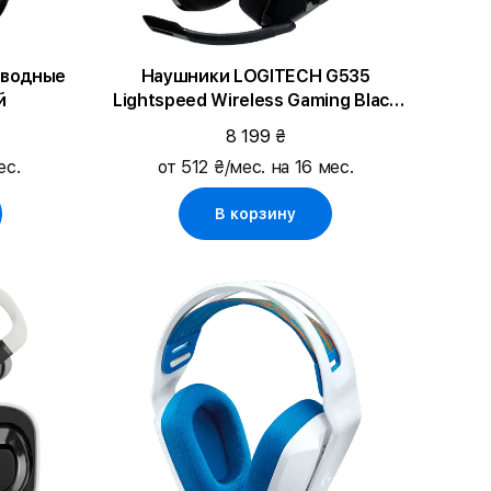
оводные
Наушники LOGITECH G535
й
Lightspeed Wireless Gaming Black
(L981-000972)
8 199 ₴
ес.
от 512 ₴/мес. на 16 мес.
В корзину