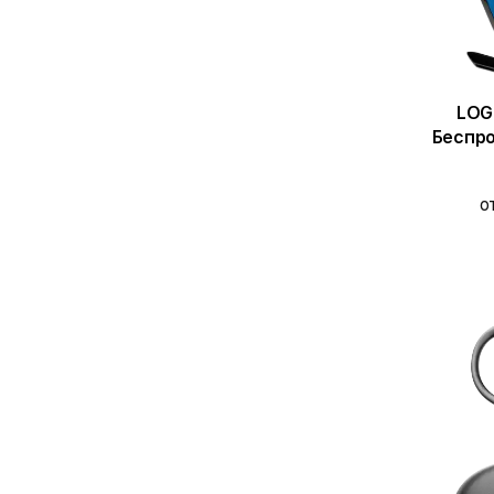
LOG
Беспро
о