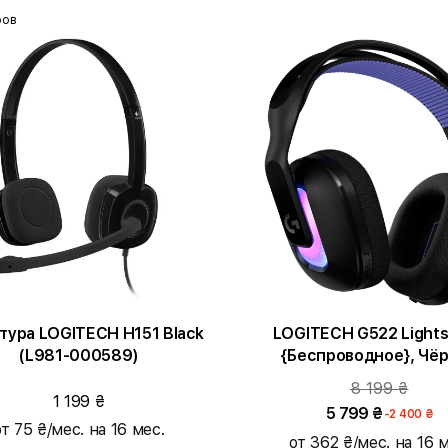
ров
тура LOGITECH H151 Black
LOGITECH G522 Light
(L981-000589)
{Беспроводное}, Чё
8 199 ₴
1 199 ₴
5 799 ₴
-2 400 ₴
от 75 ₴/мес. на 16 мес.
от 362 ₴/мес. на 16 м