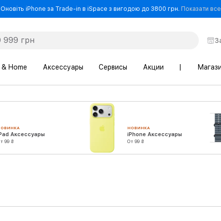
Оновіть iPhone за Trade-in в iSpace з вигодою до 3800 грн.
Показати все
З
 & Home
Аксессуары
Сервисы
Акции
|
Магаз
НОВИНКА
НОВИНКА
iPad Аксессуары
iPhone Аксессуары
т 99 ₴
От 99 ₴