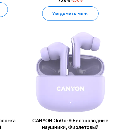
729 ₴
-270 ₴
Уведомить меня
олонка
CANYON OnGo-9 Беспроводные
й
наушники, Фиолетовый