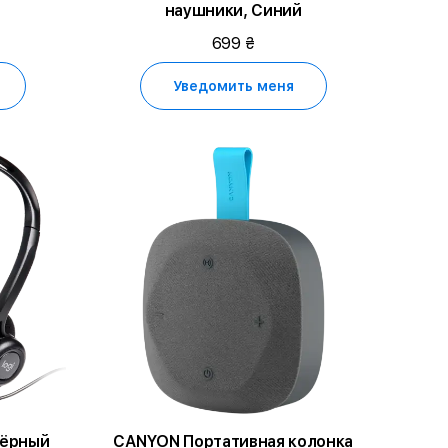
й
наушники, Синий
699 ₴
Уведомить меня
Чёрный
CANYON Портативная колонка