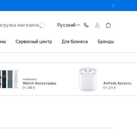
- Оновіть iPhone за Trade-in в iSpace з вигодою до 3800 грн.
агрузка магазина
Русский
ины
Сервисный центр
Для бизнеса
Бренды
НОВИНКА
Watch Аксессуары
AirPods Аксессуар
От 299 ₴
От 221 ₴