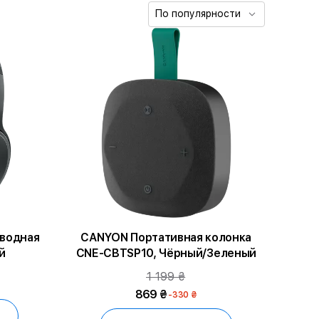
По популярности
водная
CANYON Портативная колонка
й
CNE-CBTSP10, Чёрный/Зеленый
1 199 ₴
869 ₴
-330 ₴