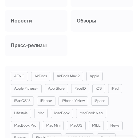
Новости
Обзоры
Пресс-релизы
AENO
AirPods
AirPods Max 2
Apple
Apple Fitness+
App Store
FaceID
iOS
iPad
iPadOS 15
iPhone
iPhone Yellow
iSpace
Lifestyle
Mac
MacBook
MacBook Neo
MacBook Pro
Mac Mini
MacOS
MILL
News
Review
Studio Display
WWDC 2025
Сервіс