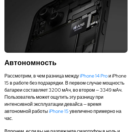
Автономность
Рассмотрим,
в чем разница
между
iPhone 14 Pro
и iPhone
15 в работе без подзарядки. В первом случае мощность
батареи составляет 3200 мАч, во втором — 3349 мАч.
Пользователь может ощутить эту разницу при
интенсивной эксплуатации девайса — время
автономной работы
iPhone 15
увеличено примерно на
час.
Впрочем, если вы не разряжаете смартофон в ноль и