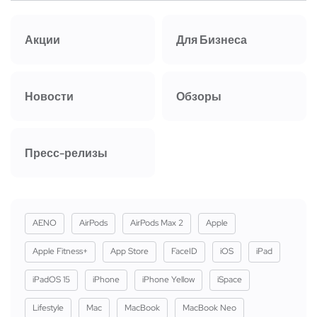
Акции
Для Бизнеса
Новости
Обзоры
Пресс-релизы
AENO
AirPods
AirPods Max 2
Apple
Apple Fitness+
App Store
FaceID
iOS
iPad
iPadOS 15
iPhone
iPhone Yellow
iSpace
Lifestyle
Mac
MacBook
MacBook Neo