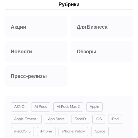
Рубрики
Акции
Для Бизнеса
Новости
Обзоры
Пресс-релизы
AENO
AirPods
AirPods Max 2
Apple
Apple Fitness+
App Store
FaceID
iOS
iPad
iPadOS 15
iPhone
iPhone Yellow
iSpace