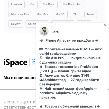
Lifestyle
Mac
MacBook
MacBook Neo
MacBook Pro
Mac Mini
MacOS
MILL
News
Review
Studio Display
WWDC 2025
Сервіс
Мы в социальных сетях:
© 2026. ОБЩЕСТВО С ОГРАНИЧЕННОЙ
ОТВЕТСТВЕННОСТЬЮ "АЙ ОН" Идентификационный код Юр.