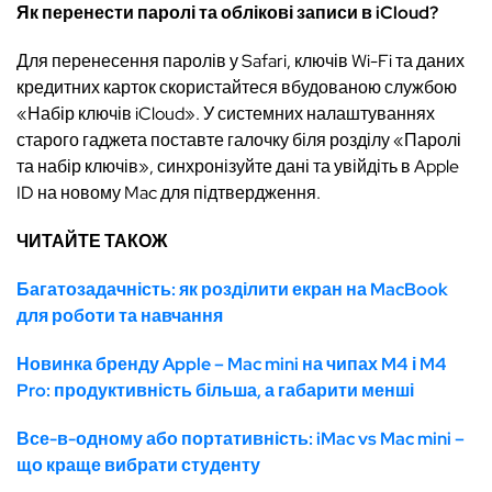
Як перенести паролі та облікові записи в iCloud?
Для перенесення паролів у Safari, ключів Wi-Fi та даних
кредитних карток скористайтеся вбудованою службою
«Набір ключів iCloud». У системних налаштуваннях
старого гаджета поставте галочку біля розділу «Паролі
та набір ключів», синхронізуйте дані та увійдіть в Apple
ID на новому Mac для підтвердження.
ЧИТАЙТЕ ТАКОЖ
Багатозадачність: як розділити екран на MacBook
для роботи та навчання
Новинка бренду Apple – Mac mini на чипах M4 і M4
Pro: продуктивність більша, а габарити менші
Все-в-одному або портативність: iMac vs Mac mini –
що краще вибрати студенту