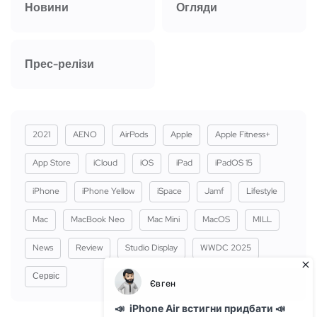
Новини
Огляди
Прес-релізи
2021
AENO
AirPods
Apple
Apple Fitness+
App Store
iCloud
iOS
iPad
iPadOS 15
iPhone
iPhone Yellow
iSpace
Jamf
Lifestyle
Mac
MacBook Neo
Mac Mini
MacOS
MILL
News
Review
Studio Display
WWDC 2025
Сервіс