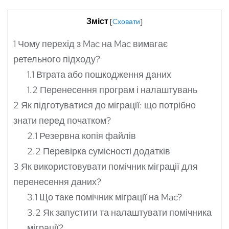
Зміст
[
Cховати
]
1
Чому перехід з Mac на Mac вимагає
ретельного підходу?
1.1
Втрата або пошкодження даних
1.2
Перенесення програм і налаштувань
2
Як підготуватися до міграції: що потрібно
знати перед початком?
2.1
Резервна копія файлів
2.2
Перевірка сумісності додатків
3
Як використовувати помічник міграції для
перенесення даних?
3.1
Що таке помічник міграції на Mac?
3.2
Як запустити та налаштувати помічника
міграції?