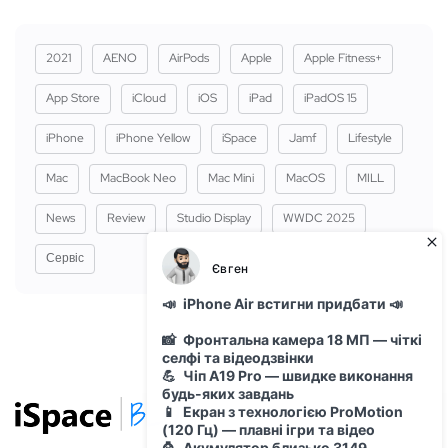
2021
AENO
AirPods
Apple
Apple Fitness+
App Store
iCloud
iOS
iPad
iPadOS 15
iPhone
iPhone Yellow
iSpace
Jamf
Lifestyle
Mac
MacBook Neo
Mac Mini
MacOS
MILL
News
Review
Studio Display
WWDC 2025
Сервіс