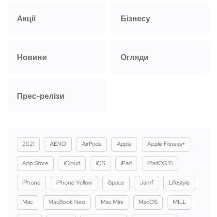
Акції
Бізнесу
Новини
Огляди
Прес-релізи
2021
AENO
AirPods
Apple
Apple Fitness+
App Store
iCloud
iOS
iPad
iPadOS 15
iPhone
iPhone Yellow
iSpace
Jamf
Lifestyle
Mac
MacBook Neo
Mac Mini
MacOS
MILL