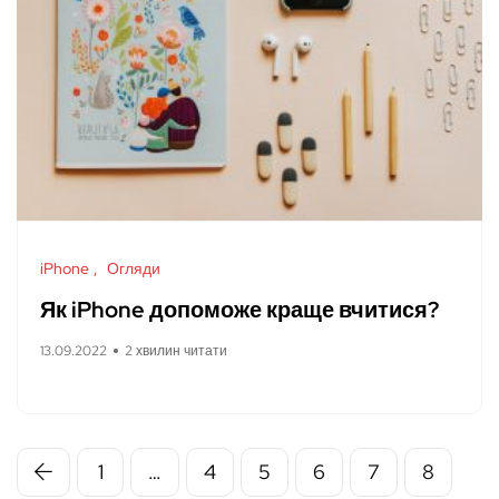
iPhone
Огляди
Як iPhone допоможе краще вчитися?
13.09.2022
2 хвилин читати
1
…
4
5
6
7
8