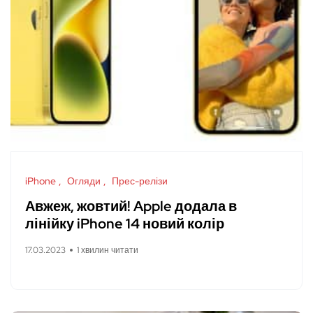
iPhone
Огляди
Прес-релізи
Авжеж, жовтий! Apple додала в
лінійку iPhone 14 новий колір
17.03.2023
1 хвилин читати