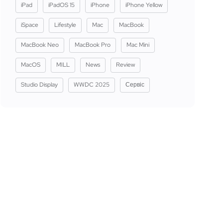
iPad
iPadOS 15
iPhone
iPhone Yellow
iSpace
Lifestyle
Mac
MacBook
MacBook Neo
MacBook Pro
Mac Mini
MacOS
MILL
News
Review
Studio Display
WWDC 2025
Сервіс