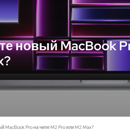
те новый MacBook Pr
x?
ый MacBook Pro на чипе M2 Pro или M2 Max?