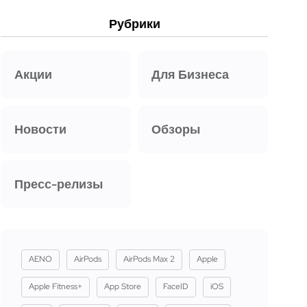
Рубрики
Акции
Для Бизнеса
Новости
Обзоры
Пресс-релизы
AENO
AirPods
AirPods Max 2
Apple
Apple Fitness+
App Store
FaceID
iOS