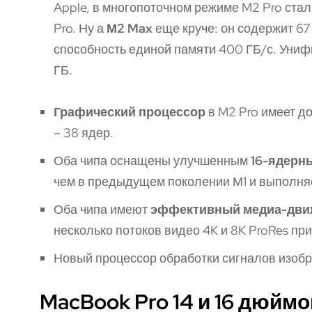
Apple, в многопоточном режиме M2 Pro стал
Pro. Ну а
М2 Max
еще круче: он
содержит 67
способность единой памяти 400 ГБ/с. Униф
ГБ.
Графический процессор
в
M2 Pro
имеет до 
– 38 ядер.
Оба чипа оснащены улучшенным
16-ядерн
чем в предыдущем поколении М1 и выполняет
Оба чипа имеют
эффективный медиа-дви
несколько потоков видео 4K и 8K ProRes п
Новый процессор обработки сигналов изоб
MacBook Pro 14 и 16 дюймо