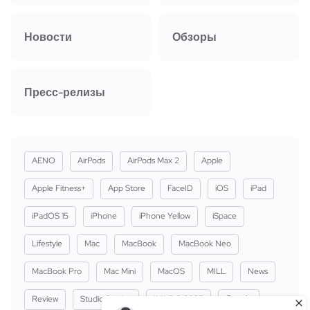
Новости
Обзоры
Пресс-релизы
AENO
AirPods
AirPods Max 2
Apple
Apple Fitness+
App Store
FaceID
iOS
iPad
iPadOS 15
iPhone
iPhone Yellow
iSpace
Lifestyle
Mac
MacBook
MacBook Neo
MacBook Pro
Mac Mini
MacOS
MILL
News
Review
Studio Display
WWDC 2025
Сервіс