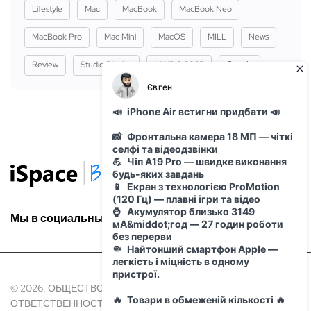
Lifestyle
Mac
MacBook
MacBook Neo
MacBook Pro
Mac Mini
MacOS
MILL
News
Review
Studio Display
WWDC 2025
Сервіс
Мы в социальных сетях:
© 2026. ОБЩЕСТВО С ОГРАНИЧЕННОЙ
ОТВЕТСТВЕННОСТЬЮ "АЙ ОН" Идентификационный код Юр.