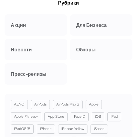
Рубрики
Акции
Для Бизнеса
Новости
Обзоры
Пресс-релизы
AENO
AirPods
AirPods Max 2
Apple
Apple Fitness+
App Store
FaceID
iOS
iPad
iPadOS 15
iPhone
iPhone Yellow
iSpace