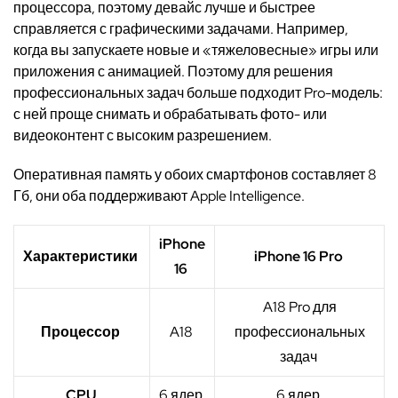
процессора
, поэтому девайс лучше и быстрее
справляется с графическими задачами. Например,
когда вы запускаете новые и «тяжеловесные» игры или
приложения с анимацией. Поэтому
для решения
профессиональных задач больше подходит Pro-модель
:
с ней проще снимать и обрабатывать фото- или
видеоконтент с высоким разрешением.
Оперативная память у обоих смартфонов составляет 8
Г
б, они о
ба поддерживают Apple Intelligence.
iPhone
Характеристики
iPhone 16 Pro
16
A18 Pro для
Процессор
A18
профессиональных
задач
CPU
6 ядер
6 ядер