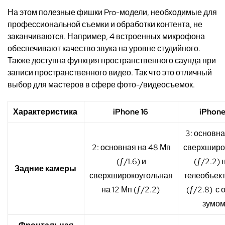
На этом полезные фишки Pro-модели, необходимые для
профессиональной съемки и обработки контента, не
заканчиваются. Например, 4 встроенных микрофона
обеспечивают качество звука на уровне студийного.
Также доступна функция пространственного саунда при
записи пространственного видео. Так что это отличный
выбор для мастеров в сфере фото-/видеосъемок.
Характеристика
iPhone 16
iPhone
3: основная
2: основная на 48 Мп
сверхширо
(ƒ/1.6) и
(ƒ/2.2) 
Задние камеры
сверхширокоугольная
телеобъект
на 12 Мп (ƒ/2.2)
(ƒ/2.8)
с 
зумом