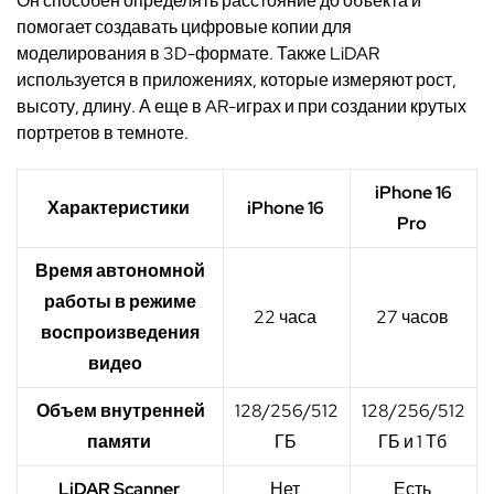
Он способен определять расстояние до объекта и
помогает создавать цифровые копии для
моделирования в 3D-формате.
Также
LiDAR
используется в приложениях, которые измеряют рост,
высоту, длину. А еще в
AR
-играх и при создании крутых
портретов в темноте.
iPhone 16
Характеристики
iPhone 16
Pro
Время автономной
работы в режиме
22 часа
27 часов
воспроизведения
видео
Объем внутренней
128/256/512
128/256/512
памяти
ГБ
ГБ и 1 Тб
LiDAR Scanner
Нет
Есть