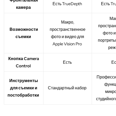
Фронтальная
Есть TrueDepth
Есть Tr
камера
Мак
Макро,
простран
Возможности
пространственное
фото и
съемки
фото и видео для
портреты
Apple Vision Pro
реж
Кнопка Camera
Есть
Ес
Control
Професси
Инструменты
функц
для съемки и
Стандартный набор
микр
постобработки
студийног