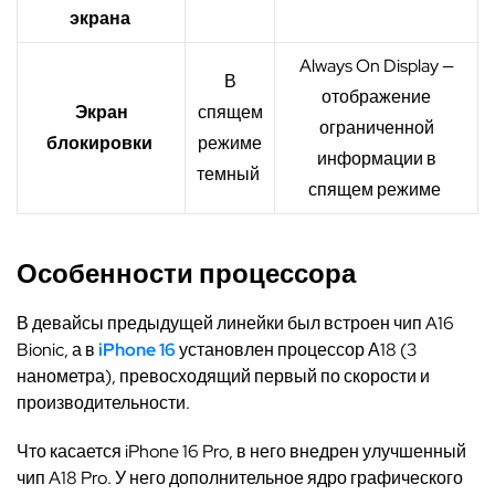
экрана
Always On Display —
В
отображение
Экран
спящем
ограниченной
блокировки
режиме
информации в
темный
спящем режиме
Особенности процессора
В девайсы предыдущей линейки был встроен чип A16
Bionic, а в
iPhone 16
установлен процессор А18 (3
нанометра), превосходящий первый по скорости и
производительности.
Что касается iPhone 16 Pro, в него внедрен улучшенный
чип A18 Pro.
У него
дополнительн
ое
ядро графического