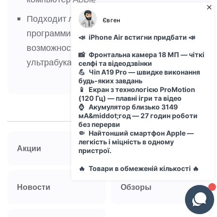
Подходит ли MacBook Air для
программирования в 2026 году: разбор
возможностей и скрытого потенциала
ультрабука
Рубрики
Акции
Для Бизнеса
Новости
Обзоры