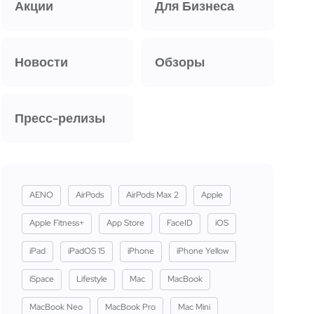
Акции
Для Бизнеса
Новости
Обзоры
Пресс-релизы
AENO
AirPods
AirPods Max 2
Apple
Apple Fitness+
App Store
FaceID
iOS
iPad
iPadOS 15
iPhone
iPhone Yellow
iSpace
Lifestyle
Mac
MacBook
MacBook Neo
MacBook Pro
Mac Mini