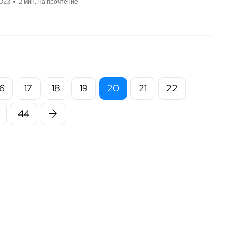
2023
2 мин. на прочтение
16
17
18
19
20
21
22
44