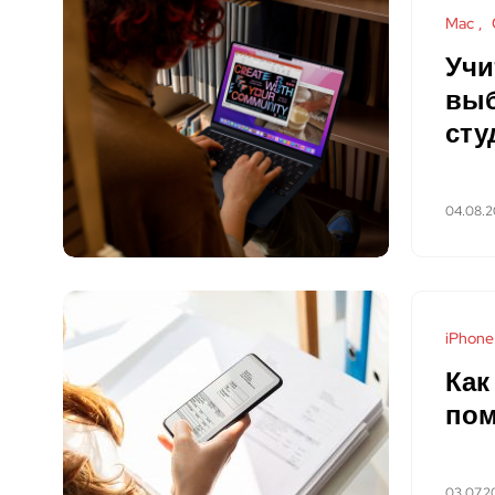
Mac
Учи
выб
сту
04.08.
iPhone
Как
пом
03.07.2