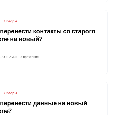
Обзоры
 перенести контакты со старого
one на новый?
023
2 мин. на прочтение
Обзоры
 перенести данные на новый
one?