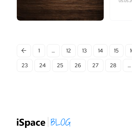
05.05.
1
…
12
13
14
15
23
24
25
26
27
28
…