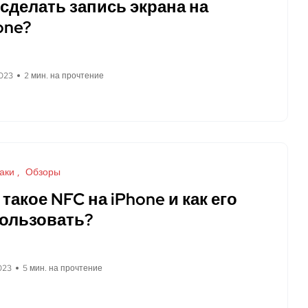
 сделать запись экрана на
one?
023
2 мин. на прочтение
аки
Обзоры
 такое NFC на iPhone и как его
ользовать?
023
5 мин. на прочтение