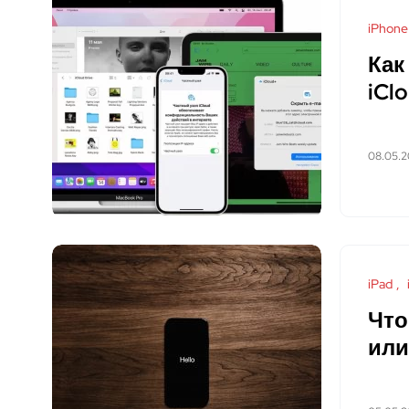
iPhone
Как
iCl
08.05.
iPad
Что
или