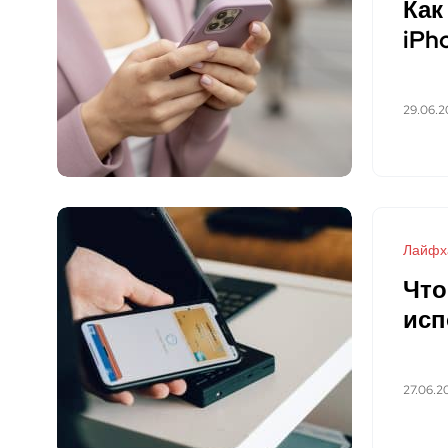
Как
iPh
29.06.2
Лайфх
Что
исп
27.06.2