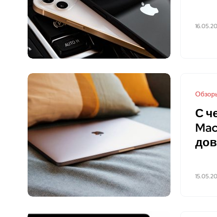
16.05.2
Обзор
С ч
Mac
дов
15.05.2