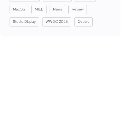
MacOS
MILL
News
Review
Studio Display
WWDC 2025
Сервіс